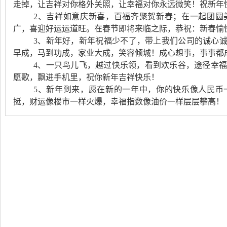
走掉，让吉祥对你格外关照，让幸福对你永远微笑！祝新年
2、吉祥如意庆新喜，百福齐聚贺新春；在一起团圆
广，喜迎好运运道旺。在春节即将来临之际，恭祝：新春愉
3、新年好，新年祝福少不了，带上我们公司的诚心
早成，马到功成，家业大成，笑容倾城！成心想事，事事都
4、一只鸟儿飞，越过快乐领，看到欢乐谷，途径幸
愿歌，飘进手机里，祝你新年吉祥快乐！
5、新年到来，愿在新的一年中，你的快乐像人民币
挺，财运像楼市一样火爆，幸福指数像油价一样层层攀高！