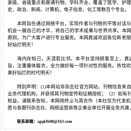
家级、省级重点和普通刊物，学科齐全，覆盖了医学、护
史、政治、新闻、计算机、电子信息、化工等数百个专业。
本网旨在通过网络平台，实现作者与刊物的平等对话与
机会一展自己的才华，将自己的学术成果与世界共享。本网
原则，为广大客户进行专业服务。本网真诚欢迎各位新老
好灿烂明天！
海内存知己，天涯若比邻。本平台坚持顾客至上、真
旨，注重量体裁衣，全力做好每一项针对性的服务。热忱
美好灿烂的时代明天！
特别声明：
(1)
本网站非杂志社官方网站，刊物信息来
业务代理机构，并获得其刊物宣传和征稿授权；（
2
）如有
权益，请联系告知，本网将终止与其合作（本社仅为代发机
愿与各期刊杂志社、网络运营商等企事业单位开展业务共建
联系邮箱：zgqkfb88@163.com