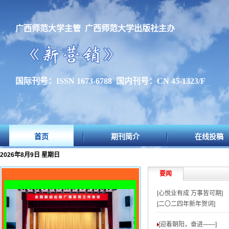
广西师范大学主管 广西师范大学出版社主办
国际刊号：ISSN 1673-6788 国内刊号：CN 45-1323/F
首页
期刊简介
在线投稿
2026年8月9日 星期日
要闻
[心悦业有成 万事皆可期]
[二〇二四年新年贺词]
[迎着朝阳，奋进——
]