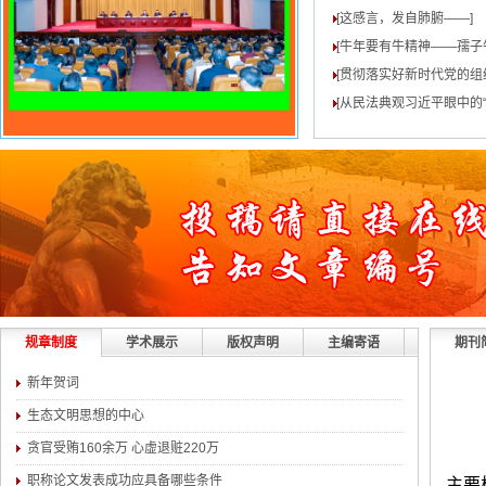
[这感言，发自肺腑——
]
[牛年要有牛精神——孺子
[贯彻落实好新时代党的组
[从民法典观习近平眼中的“
规章制度
学术展示
版权声明
主编寄语
期刊
新年贺词
生态文明思想的中心
贪官受贿160余万 心虚退赃220万
职称论文发表成功应具备哪些条件
主要