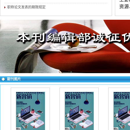
资源
职称论文发表的期限规定
计、
练，
为宜
证无
进行
求逐
右上
期刊图片
失败
一作