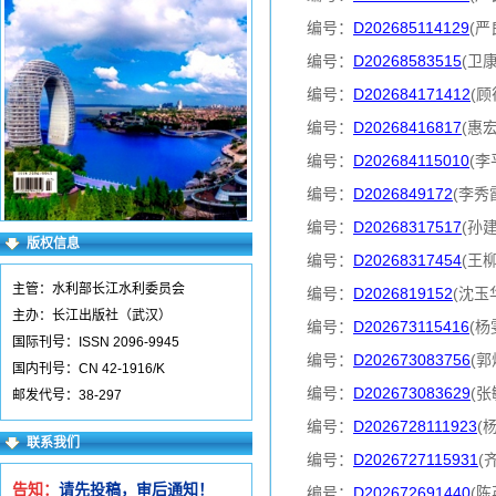
编号：
D202685114129
(严
编号：
D20268583515
(卫
编号：
D202684171412
(顾
编号：
D20268416817
(惠
编号：
D202684115010
(李
编号：
D2026849172
(李秀
编号：
D20268317517
(孙
版权信息
编号：
D20268317454
(王
主管：水利部长江水利委员会
编号：
D2026819152
(沈玉
主办：长江出版社（武汉）
编号：
D202673115416
(杨
国际刊号：ISSN 2096-9945
编号：
D202673083756
(郭
国内刊号：CN 42-1916/K
编号：
D202673083629
(张
邮发代号：38-297
编号：
D2026728111923
(
联系我们
编号：
D2026727115931
(
告知：
请先投稿，审后通知！
编号：
D202672691440
(陈