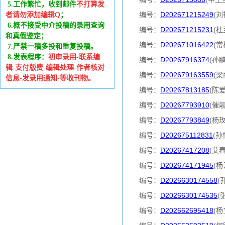
5.工作繁忙，收到邮件
不打算发
编号：
D202671215249
(刘
者请勿添加编辑Q
；
6
.
概不接受中介投稿的录用查询
编号：
D202671215231
(杜
和真假鉴定；
编号：
D202671016422
(常
7.严禁一稿多投和重复投稿。
8.发表程序：
初审录用-联系编
编号：
D20267916374
(孙
辑-支付版费-编辑处理-作者核对
编号：
D202679163559
(梁
信息-发录用通知-等收刊物。
编号：
D20267813185
(陈
编号：
D20267793910
(催
编号：
D20267793849
(杨
编号：
D202675112831
(孙
编号：
D20267417208
(艾
编号：
D202674171945
(杨
编号：
D2026630174558
(
编号：
D2026630174535
(
编号：
D202662695418
(杨