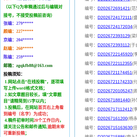
（以下Q为审稿通过后与编辑
对
编号：
D202672691421
(范
接号，不接受投稿前咨询）
编号：
D2026724172111
(
张编：279*****
编号：
D2026724172034
(
颜编：227*****
编号：
D202672393129
(梁
京编：204*****
编号：
D202672393112
(于
赵编：260*****
编号：
D2026722145920
(
陈编：259*****
编号：
D2026722112355
(
邮箱：zgqkfb88@163.com
编号：
D2026721174451
(
投稿须知：
编号：
D2026721174233
(
1.网站点击“在线投稿”，逐项填
写上传word格式文档；
编号：
D2026720105247
(
2.如文章题目较长，填“文章题
编号：
D202671881440
(孙
目”请精简到15字以内；
3.投稿后，在网站
首页右上角看
编号：
D2026717112412
(
到编号（名字）为成功
；
编号：
D20267161200
(杨
4.稿件
初审时间
20
个工作日内
，
请关注公告和邮件通知,
逾期未审
编号：
D2026715163630
(
可重新投稿
；
编号：
D2026715886
(申上