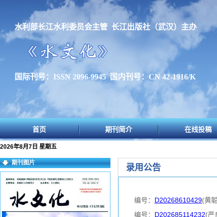
水利部长江水利委员会主管 长江出版社（武汉）主办
国际刊号：ISSN 2096-9945 国内刊号：CN 42-1916/K
首页
期刊简介
在线投稿
2026年8月7日 星期五
期刊图片
录用公告
编号：
D20268610429
(黄
编号：
D202685114232
(严