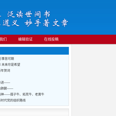
我们
编辑验证
在线投稿
万事皆可期
 未来尽是希望
新年贺词
奋进——
自肺腑——
精神——孺子牛、拓荒牛、老黄牛
新时代党的组织路线