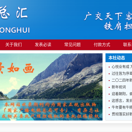
关于我们
发表必读
常见问题
付款方式
联系
本社动态
心悦业有成 
过往皆为序章
二〇二四年
新年祝词
迎着朝阳，
这感言，发
牛年要有牛
贯彻落实好