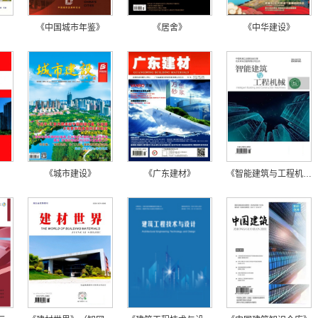
《中国城市年鉴》
《居舍》
《中华建设》
》
《城市建设》
《广东建材》
《智能建筑与工程机械》（在线投稿）